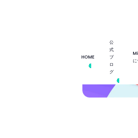
公
式
用規約
Mi
HOME
ブ
に
ロ
グ