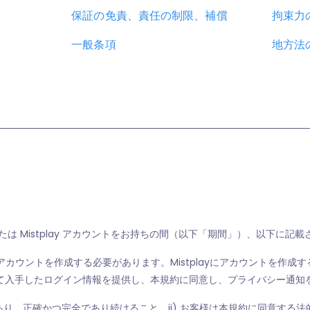
保証の免責、責任の制限、補償
拘束力
一般条項
地方法
または Mistplay アカウントをお持ちの間（以下「期間」）、以下
てアカウントを作成する必要があります。Mistplayにアカウントを作
ど）を通じて入手したログイン情報を提供し、本規約に同意し、プライバシー通
実であり、正確かつ完全であり続けること、ii) お客様は本規約に同意する法的