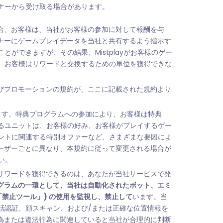
トナーから受け取る場合があります。
合、お客様は、当社がお客様の参加に対して報酬を与
ナーにゲームプレイデータを当社と共有するよう指示す
とができますが、その結果、Mistplayがお客様のゲー
り、お客様はリワードと交換するための単位を獲得できな
びプロモーションの規約が、ここに記載された規約より
ます。特典プログラムへの参加により、お客様は特典
きるユニットは、お客様の好み、お客様がプレイするゲー
ベントに関連する特別オファーなど、さまざまな要因によ
ーザーごとに異なり、本規約に従って変更される場合が
い
。
リワードを獲得できるのは、あなたが当社サービスで発
グラムの一環として、当社は自動化されたボット、エミ
禁止ツール」) の使用を監視し、禁止して
います。当
電話認証、顔スキャン、および/または正確な位置情報を
為または違法行為に関連していると当社が合理的に判断