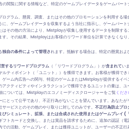
ム内広告の閲覧に関する情報など、特定のゲームプレイデータをゲームパー
プログラム、懸賞、調査、またはその他のプロモーションを利用する場
うに、ゲームプレイデータを収集するよう当社に指示し、ゲームパート
その他の方法により、Mistplayが収集し使用するデータを制限するこ
す。その結果、Mistplayはお客様のリワード単位を計算できなくな
る
独自の条件によって管理さ
れます。抵触する場合は、特定の懸賞およ
、運営するリワードプログラム
（「リワードプログラム」）が
含まれて
い
yロイヤルティポイント（「ユニット」）を獲得できます。お客様が獲得で
ゲーム内広告への関与、特定のゲームまたはMistplayが提供するイ
のアクティビティやインタラクションで獲得できるユニットの量は、ユ
詳細については、Mistplayのエコノミーディスクロージャーをご覧
くださ
ーにとって公平であり、不正行為がないことを望んでいます。あなたが
社サービスとのその他のやり取りに対してのみです。
不正行為防止プロ
びシミュレート、拡張、または合成された使用またはゲームプレイ (「
録し、ギフトカードと交換し、または賞品を請求するために、追加の認証（
内での活動、ゲームプレイ、または獲得ユニットが、ユーザーの不正行