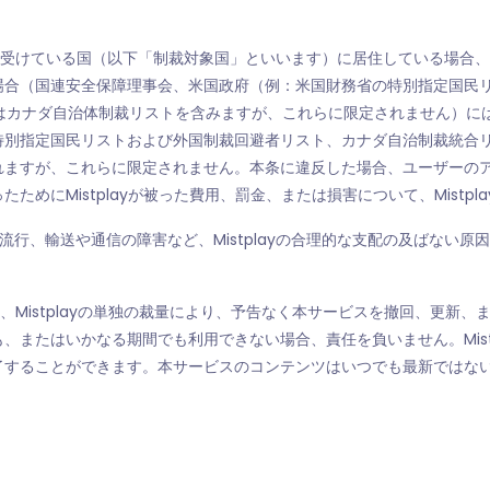
置を受けている国（以下「制裁対象国」といいます）に居住している場合、ま
場合（国連安全保障理事会、米国政府（例：米国財務省の特別指定国民
カナダ自治体制裁リストを含みますが、これらに限定されません）には、M
特別指定国民リストおよび外国制裁回避者リスト、カナダ自治制裁統合リ
れますが、これらに限定されません。本条に違反した場合、ユーザーの
めにMistplayが被った費用、罰金、または損害について、Mistpl
、疫病の流行、輸送や通信の障害など、Mistplayの合理的な支配の及ば
yは、Mistplayの単独の裁量により、予告なく本サービスを撤回、更新、
、またはいかなる期間でも利用できない場合、責任を負いません。Mist
することができます。本サービスのコンテンツはいつでも最新ではない可能