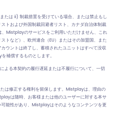
たは ii) 制裁措置を受けている場合、または禁止もし
リストおよび外国制裁回避者リスト、カナダ自治体制裁
istplayのサービスをご利用いただけません、これ
ストなど）、欧州連合（EU）またはその加盟国、また
アカウントは終了し、蓄積されたユニットはすべて没収
ayを補償するものとします。
ない原因による本契約の履行遅延または不履行について、一切
または修正する権利を留保します。Mistplayは、理由の
playは随時、お客様または他のユーザーに対する本サ
性があり、Mistplayはそのようなコンテンツを更