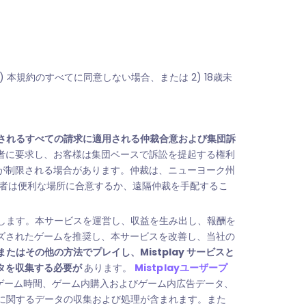
 本規約のすべてに同意しない場合、または 2) 18歳未
起されるすべての請求に適用される仲裁合意および集団訴
者に要求し、お客様は集団ベースで訴訟を提起する権利
が制限される場合があります。仲裁は、ニューヨーク州
事者は便利な場所に合意するか、遠隔仲裁を手配するこ
介します。本サービスを運営し、収益を生み出し、報酬を
ズされたゲームを推奨し、本サービスを改善し、当社の
またはその他の方法でプレイし、Mistplay サービスと
タを収集する必要が
あります。
Mistplayユーザープ
ゲーム時間、ゲーム内購入およびゲーム内広告データ、
加に関するデータの収集および処理が含まれます。また