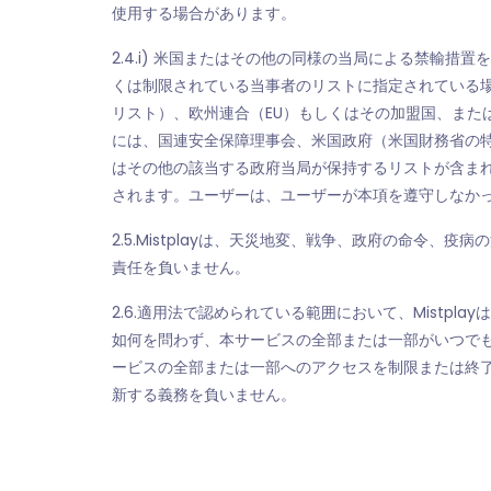
使用する場合があります。
2.4.i) 米国またはその他の同様の当局による禁輸措
くは制限されている当事者のリストに指定されている
リスト）、欧州連合（EU）もしくはその加盟国、または
には、国連安全保障理事会、米国政府（米国財務省の
はその他の該当する政府当局が保持するリストが含ま
されます。ユーザーは、ユーザーが本項を遵守しなかったた
2.5.Mistplayは、天災地変、戦争、政府の命令
責任を負いません。
2.6.適用法で認められている範囲において、Mistpla
如何を問わず、本サービスの全部または一部がいつでも
ービスの全部または一部へのアクセスを制限または終了
新する義務を負いません。