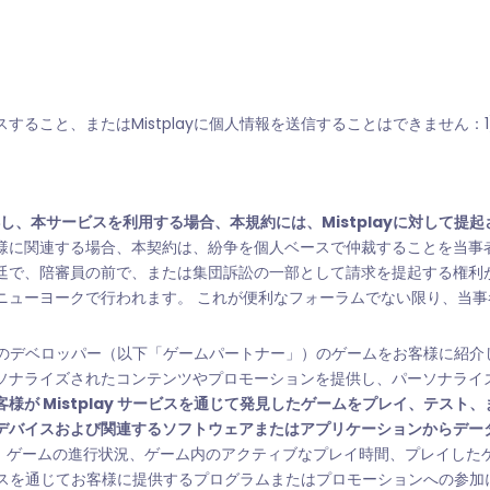
こと、またはMistplayに個人情報を送信することはできません：1)
し、本サービスを利用する場合、本規約には、Mistplayに対して提
様に関連する場合、本契約は、紛争を個人ベースで仲裁することを当事
廷で、陪審員の前で、または集団訴訟の一部として請求を提起する権利
ニューヨークで行われます。 これが便利なフォーラムでない限り、当
ーティのデベロッパー（以下「ゲームパートナー」）のゲームをお客様に紹
ソナライズされたコンテンツやプロモーションを提供し、パーソナライ
様が Mistplay サービスを通じて発見したゲームをプレイ、テスト、
デバイスおよび関連するソフトウェアまたはアプリケーションからデー
、ゲームの進行状況、ゲーム内のアクティブなプレイ時間、プレイした
サービスを通じてお客様に提供するプログラムまたはプロモーションへの参