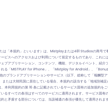
本規約」といいます）は、Mistplayまたは481 Studiosの商号で事業を行
サービスへのアクセスおよび利用について規定するものであり、これには
ウェブアプリケーション、コンテンツ、機能、デジタルイベント、紹介
LAY for iPhone」、「Mistplay for Android」、「Bon
が運営するその他のブランドアプリケーションやサービス（以下、総称して「報
国、または大韓民国に居住している場合、本規約の該当する「地域別補
ある場合は、本利用規約の第 16 条に記載されているサービス固有の追加規
ているすべての条項はすべてのサービスに適用されます。サービス固有
規約と矛盾する部分については、当該補遺の条項が優先して適用されま